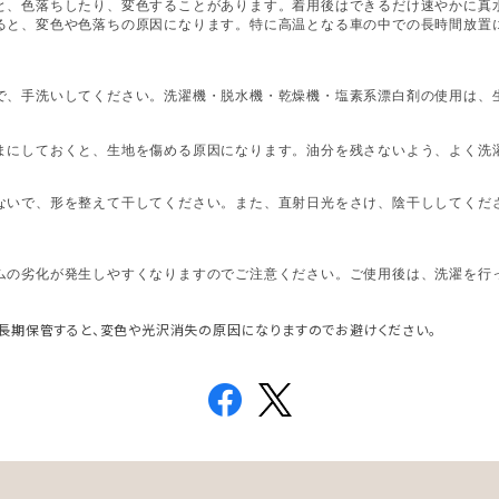
と、色落ちしたり、変色することがあります。着用後はできるだけ速やかに真
ると、変色や色落ちの原因になります。特に高温となる車の中での長時間放置
で、手洗いしてください。洗濯機・脱水機・乾燥機・塩素系漂白剤の使用は、
まにしておくと、生地を傷める原因になります。油分を残さないよう、よく洗
ないで、形を整えて干してください。また、直射日光をさけ、陰干ししてくだ
ムの劣化が発生しやすくなりますのでご注意ください。ご使用後は、洗濯を行
長期保管すると、変色や光沢消失の原因になりますのでお避けください。