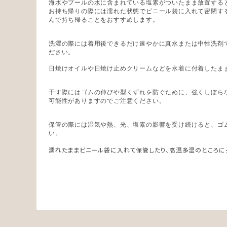
海水やプールの水に含まれている塩素がついたまま放置する
お持ち帰りの際には濡れた状態でビニール袋に入れて密閉す
んで持ち帰ることをおすすめします。
洗濯の際には着用後できるだけ速やかに真水または中性洗剤
ださい。
日焼けオイルや日焼け止めクリームなどを水着に付着したま
干す際にはゴムの伸びや型くずれを防ぐために、強くしぼら
可能性がありますのでご注意ください。
保管の際には湿気や熱、光、塩素の影響を受け続けると、ゴ
い。
濡れたままビニール袋に入れて保管したり、高温多湿のところに