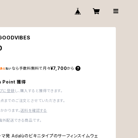
 GOODVIBES
0
¥7,700
なら
手数料無料で
月々
から
s Point 獲得
ップに登録
し、購入すると獲得できます。
1点までのご注文とさせていただきます。
かかります。
送料を確認する
海外配送できる商品です。
ーマ発 Adalùのビキニタイプのサーフィンスイムウェ