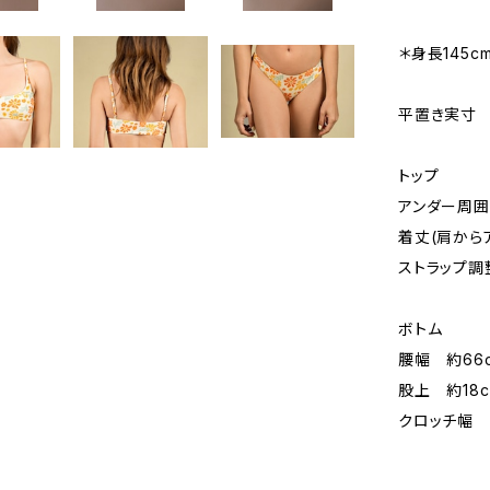
＊身長145c
平置き実寸
トップ
アンダー周囲 
着丈(肩からア
ストラップ調
ボトム
腰幅 約66
股上 約18c
クロッチ幅 