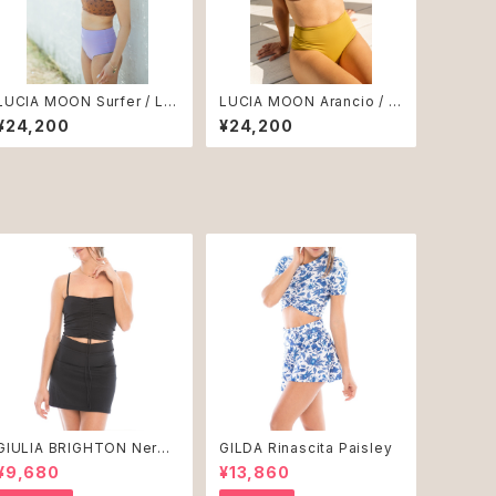
LUCIA MOON Surfer / Lill
LUCIA MOON Arancio / Ki
a ♻︎
wi ♻︎
¥24,200
¥24,200
GIULIA BRIGHTON Nero
GILDA Rinascita Paisley
♻︎
¥9,680
¥13,860