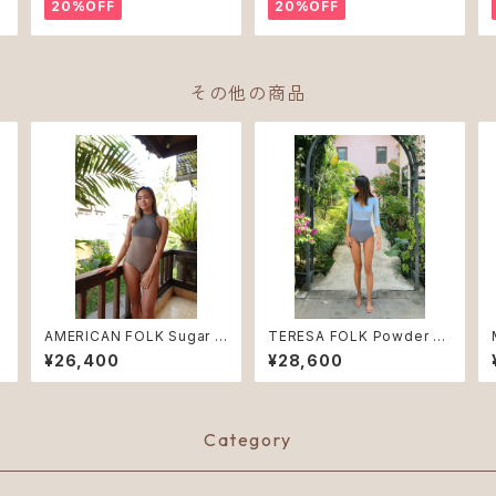
20%OFF
20%OFF
その他の商品
O
AMERICAN FOLK Sugar B
TERESA FOLK Powder Bl
rown NUDE ♻︎
ue ♻︎
¥26,400
¥28,600
Category