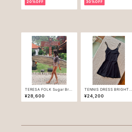
20%OFF
30%OFF
TERESA FOLK Sugar Bro
TENNIS DRESS BRIGHT
wn NUDE ♻︎
N Nero ♻︎
¥28,600
¥24,200