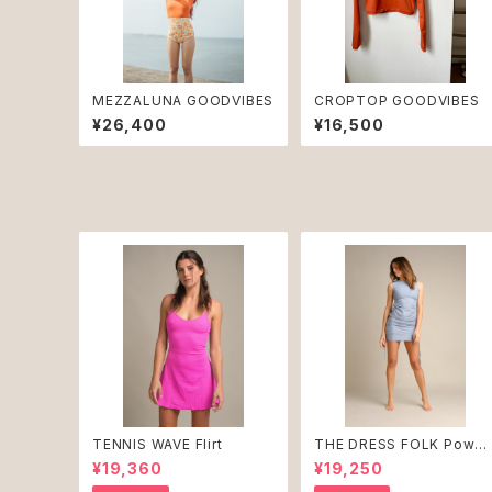
MEZZALUNA GOODVIBES
CROPTOP GOODVIBES
¥26,400
¥16,500
TENNIS WAVE Flirt
THE DRESS FOLK Powd
r Blue ♻︎
¥19,360
¥19,250