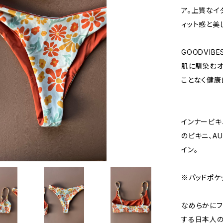
ア。上質なイ
ィット感と美
GOODVIB
肌に馴染むオ
ことなく健康
インナービキ
のビキニ、A
イン。
※パッドポケ
なめらかにフ
する日本人の