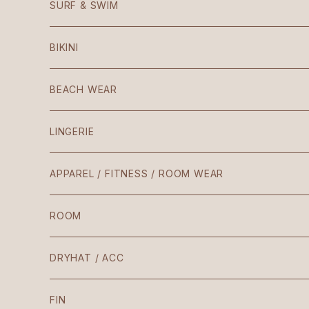
SURF & SWIM
Mezzaluna
BIKINI
American
BEACH WEAR
Patio
LINGERIE
Teresa
APPAREL / FITNESS / ROOM WEAR
Laura / Penelope
ROOM
The Body
DRYHAT / ACC
VIntage
FIN