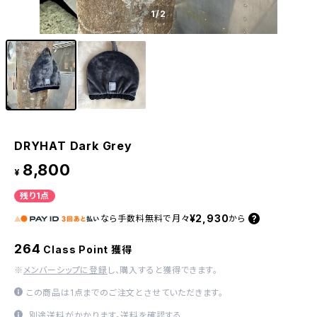
1
/2
DRYHAT Dark Grey
8,800
¥
残り1点
¥2,930
なら
手数料無料で
月々
から
264
Class Point 獲得
※
メンバーシップに登録
し、購入すると獲得できます。
この商品は1点までのご注文とさせていただきます。
別途送料がかかります。
送料を確認する