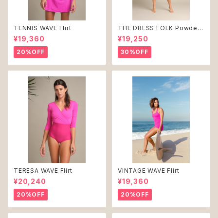
TENNIS WAVE Flirt
THE DRESS FOLK Powder
Blue ♻︎
¥19,360
¥19,250
20%OFF
30%OFF
TERESA WAVE Flirt
VINTAGE WAVE Flirt
¥20,240
¥19,360
20%OFF
20%OFF