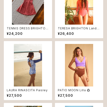
TENNIS DRESS BRIGHTON
TERESA BRIGHTON Land
Land ♻︎
♻︎
¥24,200
¥26,400
LAURA RINASCITA Paisley
PATIO MOON Lilla ♻︎
¥27,500
¥27,500