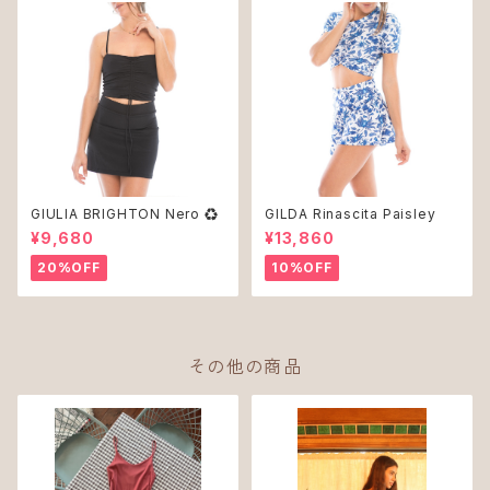
GIULIA BRIGHTON Nero ♻︎
GILDA Rinascita Paisley
¥9,680
¥13,860
20%OFF
10%OFF
その他の商品