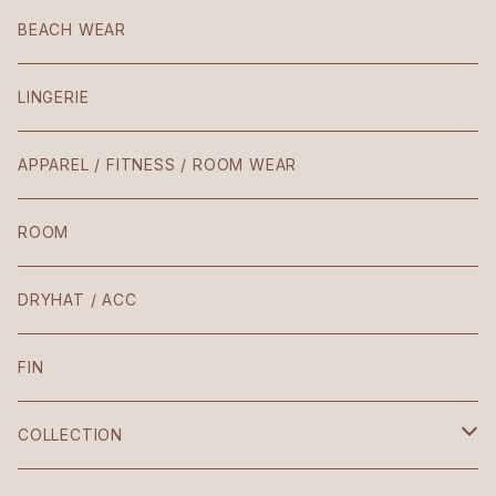
American
BEACH WEAR
Patio
LINGERIE
Teresa
APPAREL / FITNESS / ROOM WEAR
Laura / Penelope
ROOM
The Body
DRYHAT / ACC
VIntage
FIN
Croptop
COLLECTION