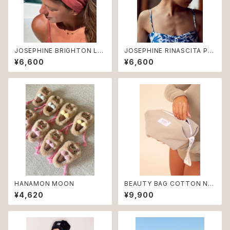
JOSEPHINE BRIGHTON Lan
JOSEPHINE RINASCITA Pai
d ♻︎
sley
¥6,600
¥6,600
HANAMON MOON
BEAUTY BAG COTTON Nut
s
¥4,620
¥9,900