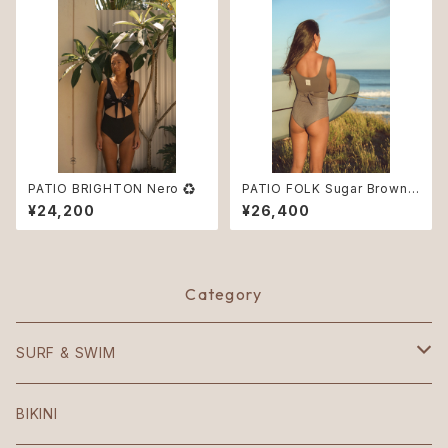
PATIO BRIGHTON Nero ♻︎
PATIO FOLK Sugar Brown
VIAGGIO ♻︎
¥24,200
¥26,400
Category
SURF & SWIM
Mezzaluna
BIKINI