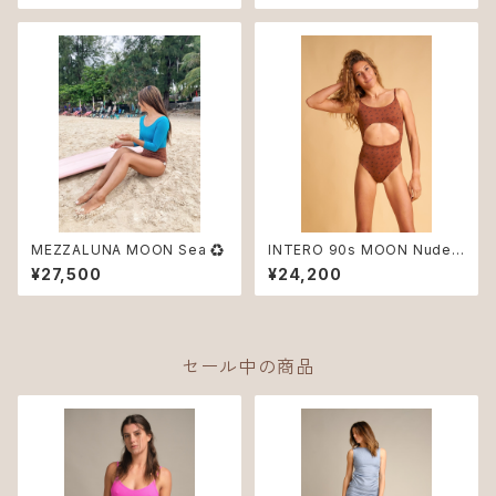
MEZZALUNA MOON Sea ♻︎
INTERO 90s MOON Nude
♻︎
¥27,500
¥24,200
セール中の商品