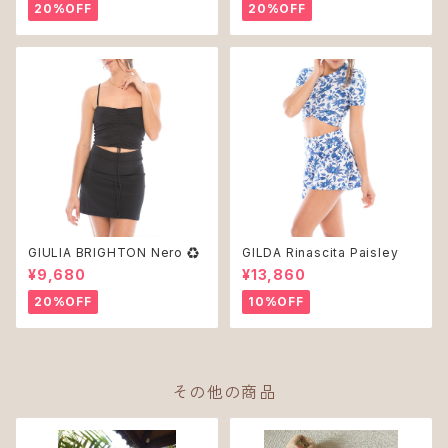
20%OFF
20%OFF
GIULIA BRIGHTON Nero ♻︎
GILDA Rinascita Paisley
¥9,680
¥13,860
20%OFF
10%OFF
その他の商品