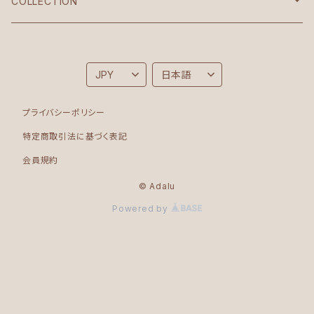
Croptop
COLLECTION
Korean
Brighton
Sonia
Folk
プライバシーポリシー
Bodysuit
Moon
特定商取引法に基づく表記
会員規約
Roots
© Adalu
Powered by
Rinascita
Goodvibes
Wave / Cruise