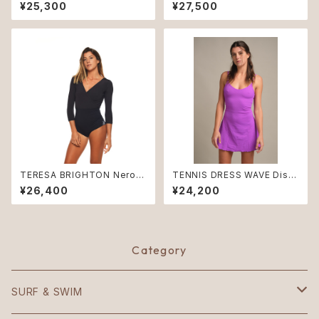
ero ♻︎
d ♻︎
¥25,300
¥27,500
TERESA BRIGHTON Nero
TENNIS DRESS WAVE Disc
♻︎
o ♻︎
¥26,400
¥24,200
Category
SURF & SWIM