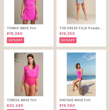
TENNIS WAVE Flirt
THE DRESS FOLK Powder
Blue ♻︎
¥19,360
¥19,250
20%OFF
30%OFF
TERESA WAVE Flirt
VINTAGE WAVE Flirt
¥20,240
¥19,360