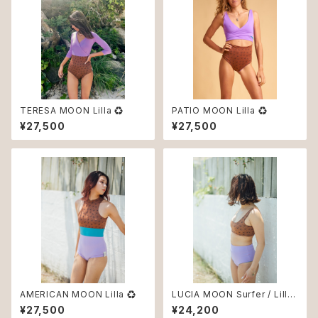
TERESA MOON Lilla ♻︎
PATIO MOON Lilla ♻︎
¥27,500
¥27,500
AMERICAN MOON Lilla ♻︎
LUCIA MOON Surfer / Lilla
♻︎
¥27,500
¥24,200