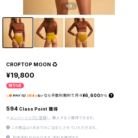
1
/3
CROPTOP MOON ♻︎
¥19,800
残り1点
¥6,600
なら
手数料無料で
月々
から
594
Class Point 獲得
※
メンバーシップに登録
し、購入すると獲得できます。
この商品は1点までのご注文とさせていただきます。
別途送料がかかります。
送料を確認する