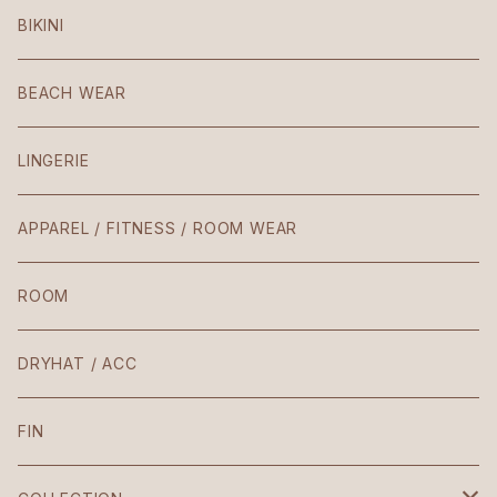
Mezzaluna
BIKINI
American
BEACH WEAR
Patio
LINGERIE
Teresa
APPAREL / FITNESS / ROOM WEAR
Laura / Penelope
ROOM
The Body
DRYHAT / ACC
VIntage
FIN