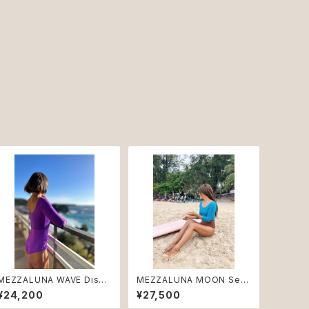
MEZZALUNA WAVE Disco
MEZZALUNA MOON Sea
♻︎
♻︎
¥24,200
¥27,500