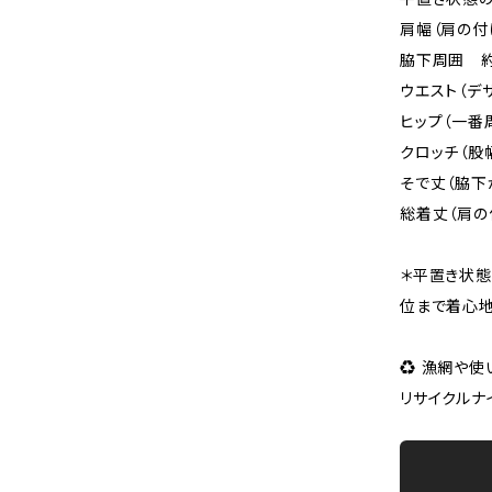
肩幅（肩の付
脇下周囲 約
ウエスト（デ
ヒップ（一番
クロッチ（股
そで丈（脇下
総着丈（肩の
＊平置き状態
位まで着心地
♻︎ 漁網や
リサイクルナイ