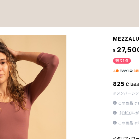
MEZZALU
27,50
¥
残り1点
825
Clas
※
メンバーシ
この商品は
別途送料が
この商品は
イタリア・ロ