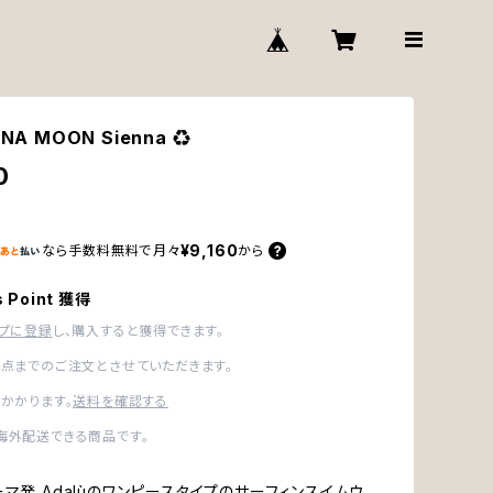
NA MOON Sienna ♻︎
0
¥9,160
なら
手数料無料で
月々
から
s Point 獲得
ップに登録
し、購入すると獲得できます。
1点までのご注文とさせていただきます。
かかります。
送料を確認する
海外配送できる商品です。
ーマ発 Adalùのワンピースタイプのサーフィンスイムウ