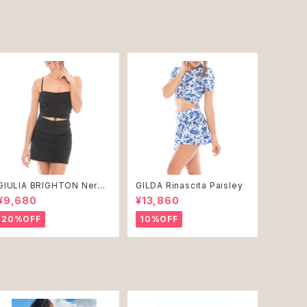
GIULIA BRIGHTON Nero
GILDA Rinascita Paisley
♻︎
¥9,680
¥13,860
20%OFF
10%OFF