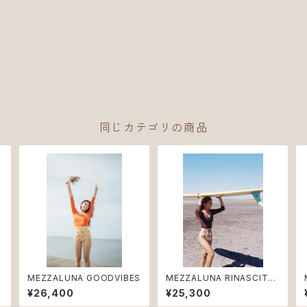
同じカテゴリの商品
r
MEZZALUNA GOODVIBES
MEZZALUNA RINASCITA
Bouquet
¥26,400
¥25,300