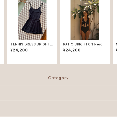
TENNIS DRESS BRIGHTO
PATIO BRIGHTON Nero
N Nero ♻︎
♻︎
¥24,200
¥24,200
Category