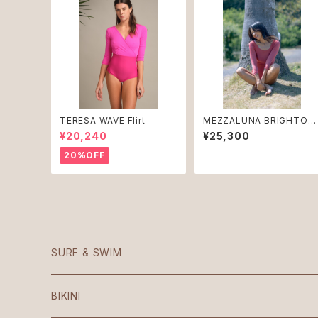
TERESA WAVE Flirt
MEZZALUNA BRIGHTON
Land ♻︎
¥20,240
¥25,300
20%OFF
SURF & SWIM
Mezzaluna
BIKINI