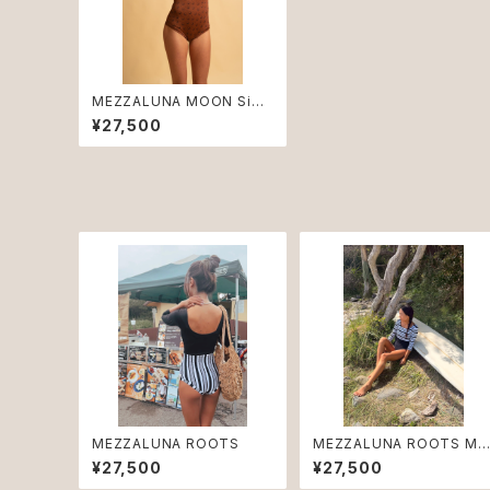
MEZZALUNA MOON Sien
na ♻︎
¥27,500
MEZZALUNA ROOTS
MEZZALUNA ROOTS Ma
ine
¥27,500
¥27,500