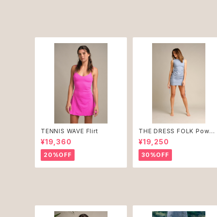
TENNIS WAVE Flirt
THE DRESS FOLK Powd
r Blue ♻︎
¥19,360
¥19,250
20%OFF
30%OFF