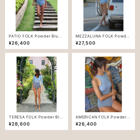
PATIO FOLK Powder Blue
MEZZALUNA FOLK Powder
♻︎
Blue ♻︎
¥26,400
¥27,500
TERESA FOLK Powder Blu
AMERICAN FOLK Powder B
e ♻︎
lue ♻︎
¥28,600
¥26,400