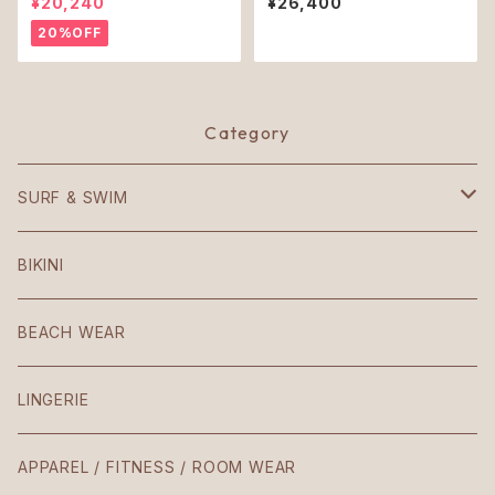
¥20,240
¥26,400
20%OFF
Category
SURF & SWIM
Mezzaluna
BIKINI
American
BEACH WEAR
Patio
LINGERIE
Teresa
APPAREL / FITNESS / ROOM WEAR