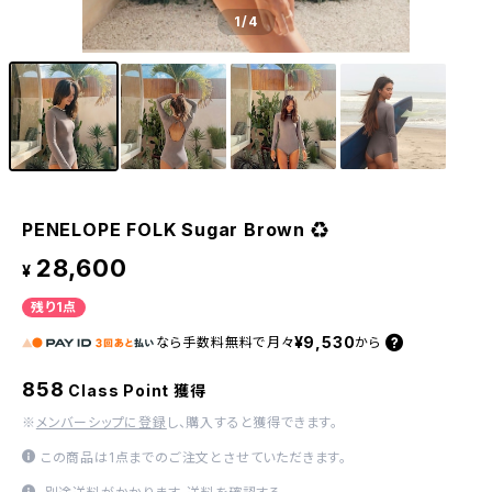
1
/4
PENELOPE FOLK Sugar Brown ♻︎
28,600
¥
残り1点
¥9,530
なら
手数料無料で
月々
から
858
Class Point 獲得
※
メンバーシップに登録
し、購入すると獲得できます。
この商品は1点までのご注文とさせていただきます。