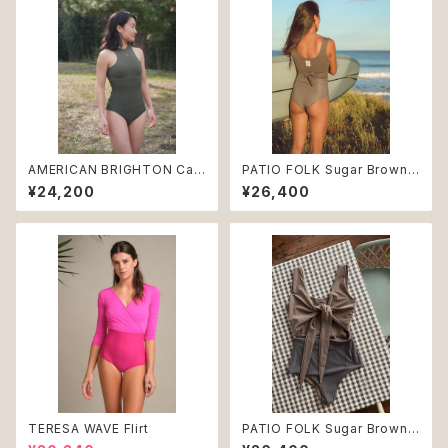
AMERICAN BRIGHTON Cac
PATIO FOLK Sugar Brown
hi
VIAGGIO ♻︎
¥24,200
¥26,400
TERESA WAVE Flirt
PATIO FOLK Sugar Brown
NUDE ♻︎