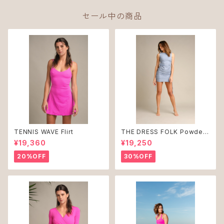
セール中の商品
TENNIS WAVE Flirt
THE DRESS FOLK Powder
Blue ♻︎
¥19,360
¥19,250
20%OFF
30%OFF