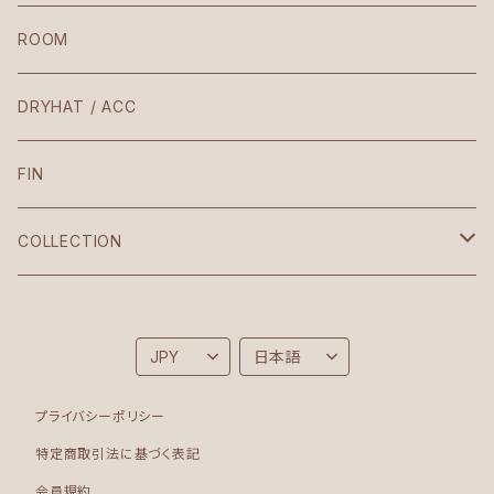
Laura / Penelope
ROOM
The Body
DRYHAT / ACC
VIntage
FIN
Croptop
COLLECTION
Korean
Brighton
Sonia
Folk
プライバシーポリシー
Bodysuit
Moon
特定商取引法に基づく表記
会員規約