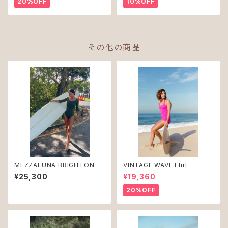
20%OFF
10%OFF
その他の商品
MEZZALUNA BRIGHTON C
VINTAGE WAVE Flirt
achi
¥25,300
¥19,360
20%OFF