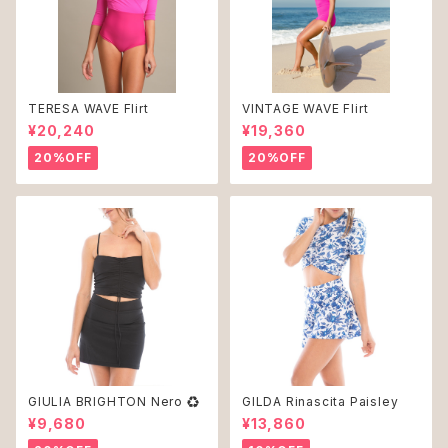
TERESA WAVE Flirt
VINTAGE WAVE Flirt
¥20,240
¥19,360
20%OFF
20%OFF
GIULIA BRIGHTON Nero ♻︎
GILDA Rinascita Paisley
¥9,680
¥13,860