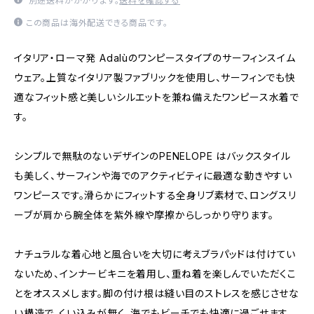
別途送料がかかります。
送料を確認する
この商品は海外配送できる商品です。
イタリア・ローマ発 Adalùのワンピースタイプのサーフィンスイム
ウェア。上質なイタリア製ファブリックを使用し、サーフィンでも快
適なフィット感と美しいシルエットを兼ね備えたワンピース水着で
す。
シンプルで無駄のないデザインのPENELOPE はバックスタイル
も美しく、サーフィンや海でのアクティビティに最適な動きやすい
ワンピースです。滑らかにフィットする全身リブ素材で、ロングスリ
ーブが肩から腕全体を紫外線や摩擦からしっかり守ります。
ナチュラルな着心地と風合いを大切に考えブラパッドは付けてい
ないため、インナービキニを着用し、重ね着を楽しんでいただくこ
とをオススメします。脚の付け根は縫い目のストレスを感じさせな
い構造で、くい込みが無く、海でもビーチでも快適に過ごせます。