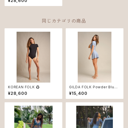
¥28,600
同じカテゴリの商品
KOREAN FOLK ♻︎
GILDA FOLK Powder Blue
♻︎
¥28,600
¥15,400