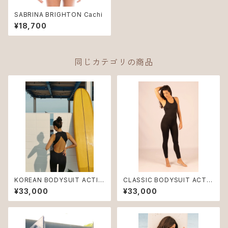
SABRINA BRIGHTON Cachi
¥18,700
同じカテゴリの商品
KOREAN BODYSUIT ACTIV
CLASSIC BODYSUIT ACTIV
E
E
¥33,000
¥33,000