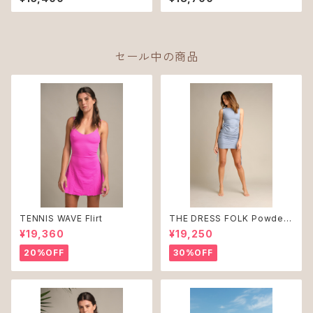
セール中の商品
TENNIS WAVE Flirt
THE DRESS FOLK Powder
Blue ♻︎
¥19,360
¥19,250
20%OFF
30%OFF