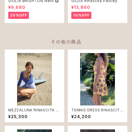
GIULIA BRIGHTON Nero ♻︎
GILDA Rinascita Paisley
¥9,680
¥13,860
20%OFF
10%OFF
その他の商品
MEZZALUNA RINASCITA Pa
TENNIS DRESS RINASCITA
isley
Bouquet
¥25,300
¥24,200