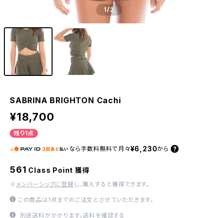
1
/2
SABRINA BRIGHTON Cachi
¥18,700
残り1点
¥6,230
なら
手数料無料で
月々
から
561
Class Point 獲得
※
メンバーシップに登録
し、購入すると獲得できます。
この商品は1点までのご注文とさせていただきます。
別途送料がかかります。
送料を確認する