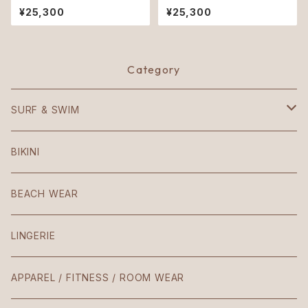
ley
achi
¥25,300
¥25,300
Category
SURF & SWIM
Mezzaluna
BIKINI
American
BEACH WEAR
Patio
LINGERIE
Teresa
APPAREL / FITNESS / ROOM WEAR