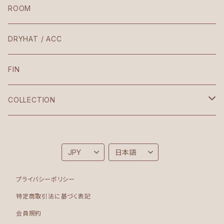
Laura / Penelope
ROOM
The Body
DRYHAT / ACC
VIntage
FIN
Croptop
COLLECTION
Korean
Brighton
Sonia
Folk
プライバシーポリシー
Bodysuit
Moon
特定商取引法に基づく表記
会員規約
Roots