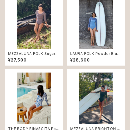
MEZZALUNA FOLK Sugar B
LAURA FOLK Powder Blue
rown VIAGGIO ♻︎
♻︎
¥27,500
¥28,600
THE BODY RINASCITA Pais
MEZZALUNA BRIGHTON C