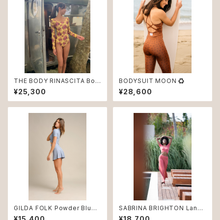
THE BODY RINASCITA Bou
BODYSUIT MOON ♻︎
quet
¥25,300
¥28,600
GILDA FOLK Powder Blue
SABRINA BRIGHTON Land
♻︎
♻︎
¥15,400
¥18,700