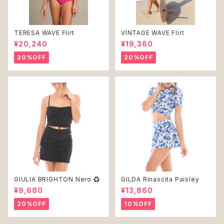
TERESA WAVE Flirt
VINTAGE WAVE Flirt
¥20,240
¥19,360
20%OFF
20%OFF
GIULIA BRIGHTON Nero ♻︎
GILDA Rinascita Paisley
¥9,680
¥13,860
20%OFF
10%OFF