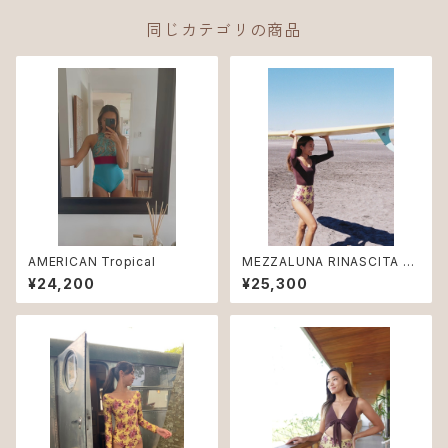
同じカテゴリの商品
AMERICAN Tropical
MEZZALUNA RINASCITA B
ouquet
¥24,200
¥25,300