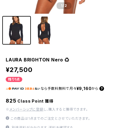
1
/2
LAURA BRIGHTON Nero ♻︎
¥27,500
残り1点
¥9,160
なら
手数料無料で
月々
から
825
Class Point 獲得
※
メンバーシップに登録
し、購入すると獲得できます。
この商品は1点までのご注文とさせていただきます。
別途送料がかかります。
送料を確認する