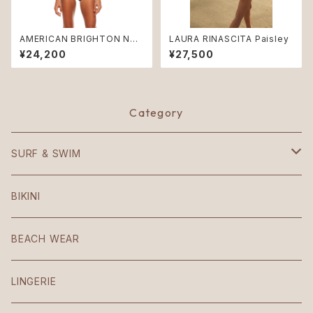
AMERICAN BRIGHTON Ner
LAURA RINASCITA Paisley
o ♻︎
¥24,200
¥27,500
Category
SURF & SWIM
Mezzaluna
BIKINI
American
BEACH WEAR
Patio
LINGERIE