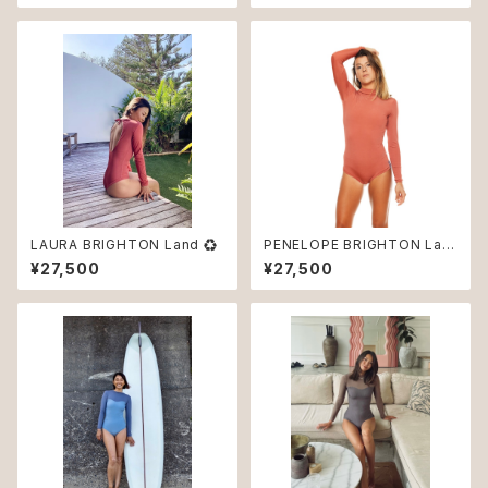
LAURA BRIGHTON Land ♻︎
PENELOPE BRIGHTON Lan
d ♻︎
¥27,500
¥27,500