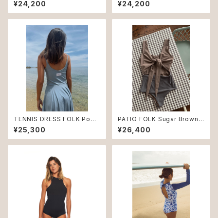
o ♻︎
¥24,200
¥24,200
TENNIS DRESS FOLK Powd
PATIO FOLK Sugar Brown
er Blue ♻︎
NUDE ♻︎
¥25,300
¥26,400