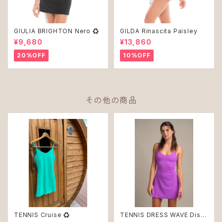
GIULIA BRIGHTON Nero ♻︎
GILDA Rinascita Paisley
¥9,680
¥13,860
20%OFF
10%OFF
その他の商品
TENNIS Cruise ♻︎
TENNIS DRESS WAVE Disc