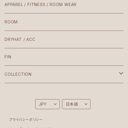
Teresa
APPAREL / FITNESS / ROOM WEAR
Laura / Penelope
ROOM
The Body
DRYHAT / ACC
VIntage
FIN
Croptop
COLLECTION
Korean
Brighton
Sonia
Folk
プライバシーポリシー
Bodysuit
Moon