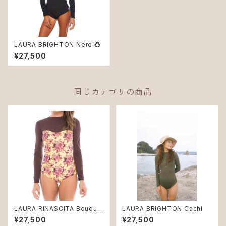
LAURA BRIGHTON Nero ♻︎
¥27,500
同じカテゴリの商品
LAURA RINASCITA Bouque
LAURA BRIGHTON Cachi
t
¥27,500
¥27,500