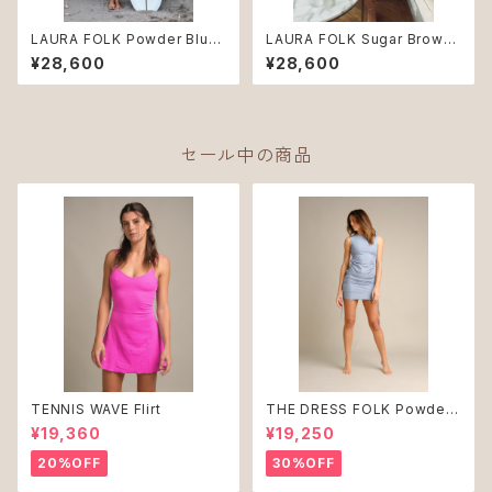
LAURA FOLK Powder Blue
LAURA FOLK Sugar Brown
♻︎
NUDE ♻︎
¥28,600
¥28,600
セール中の商品
TENNIS WAVE Flirt
THE DRESS FOLK Powder
Blue ♻︎
¥19,360
¥19,250
20%OFF
30%OFF