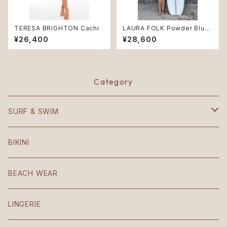
TERESA BRIGHTON Cachi
LAURA FOLK Powder Blue
♻︎
¥26,400
¥28,600
Category
SURF & SWIM
Mezzaluna
BIKINI
American
BEACH WEAR
Patio
LINGERIE