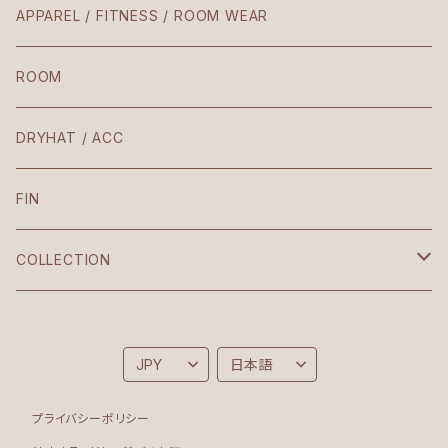
Teresa
APPAREL / FITNESS / ROOM WEAR
Laura / Penelope
ROOM
The Body
DRYHAT / ACC
VIntage
FIN
Croptop
COLLECTION
Korean
Brighton
Sonia
Folk
プライバシーポリシー
Bodysuit
Moon