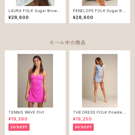
LAURA FOLK Sugar Brown
PENELOPE FOLK Sugar Bro
NUDE ♻︎
wn ♻︎
¥28,600
¥28,600
セール中の商品
TENNIS WAVE Flirt
THE DRESS FOLK Powder
Blue ♻︎
¥19,360
¥19,250
20%OFF
30%OFF