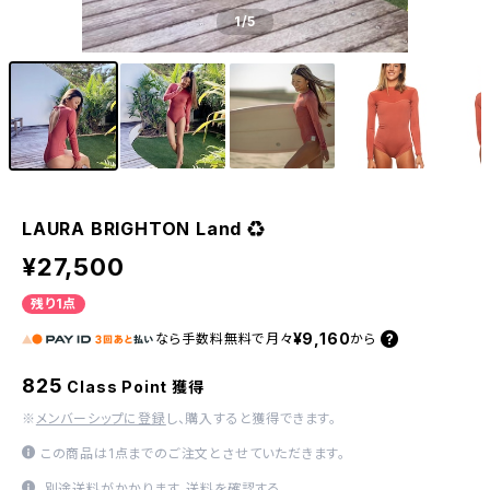
1
/5
LAURA BRIGHTON Land ♻︎
¥27,500
残り1点
¥9,160
なら
手数料無料で
月々
から
825
Class Point 獲得
※
メンバーシップに登録
し、購入すると獲得できます。
この商品は1点までのご注文とさせていただきます。
別途送料がかかります。
送料を確認する