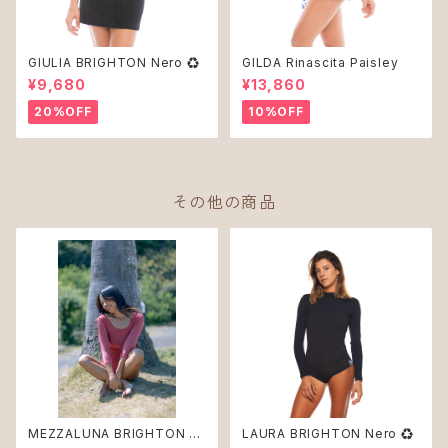
GIULIA BRIGHTON Nero ♻︎
GILDA Rinascita Paisley
¥9,680
¥13,860
20%OFF
10%OFF
その他の商品
MEZZALUNA BRIGHTON La
LAURA BRIGHTON Nero ♻︎