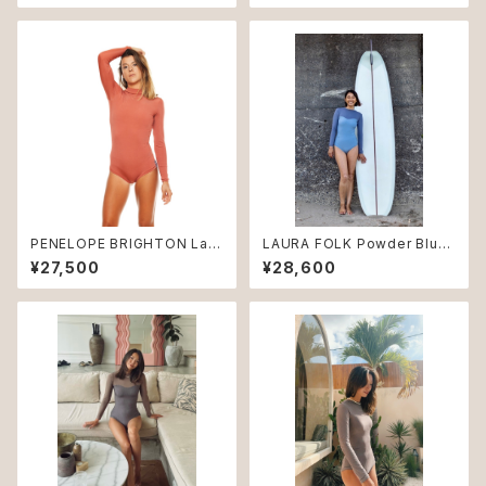
PENELOPE BRIGHTON Lan
LAURA FOLK Powder Blue
d ♻︎
♻︎
¥27,500
¥28,600