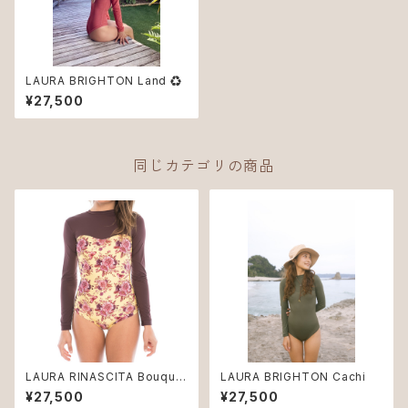
LAURA BRIGHTON Land ♻︎
¥27,500
同じカテゴリの商品
LAURA RINASCITA Bouque
LAURA BRIGHTON Cachi
t
¥27,500
¥27,500